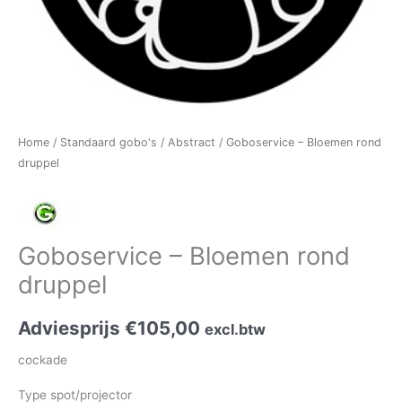
Home
/
Standaard gobo's
/
Abstract
/ Goboservice – Bloemen rond
druppel
Goboservice – Bloemen rond
druppel
Adviesprijs
€
105,00
excl.btw
cockade
Type spot/projector