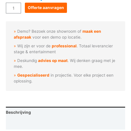
Goboservice
Offerte aanvragen
-
Bloemen
rond
Demo? Bezoek onze showroom of
maak een
druppel
afspraak
voor een demo op locatie.
aantal
Wij zijn er voor de
professional
. Totaal leverancier
stage & entertainment
Deskundig
advies op maat
. Wij denken graag met je
mee.
Gespecialiseerd
in projectie. Voor elke project een
oplossing.
Beschrijving
Vraag een demo aan