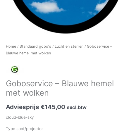
Home
/
Standaard gobo's
/
Lucht en sterren
/ Goboservice –
Blauwe hemel met wolken
Goboservice – Blauwe hemel
met wolken
Adviesprijs
€
145,00
excl.btw
cloud-blue-sky
Type spot/projector