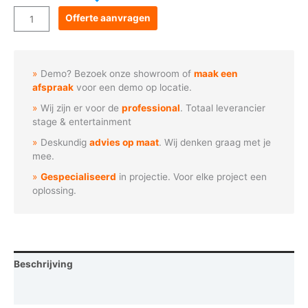
Goboservice
Offerte aanvragen
-
Blauwe
hemel
Demo? Bezoek onze showroom of
maak een
met
afspraak
voor een demo op locatie.
wolken
Wij zijn er voor de
professional
. Totaal leverancier
aantal
stage & entertainment
Deskundig
advies op maat
. Wij denken graag met je
mee.
Gespecialiseerd
in projectie. Voor elke project een
oplossing.
Beschrijving
Vraag een demo aan