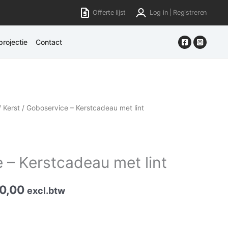
Offerte lijst
Log in | Registreren
rojectie
Contact
/
Kerst
/ Goboservice – Kerstcadeau met lint
 – Kerstcadeau met lint
0,00
excl.btw