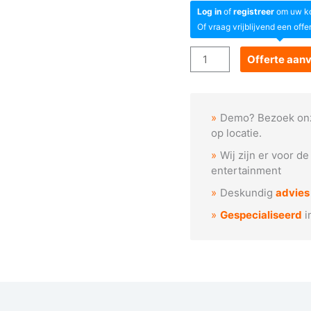
Log in
of
registreer
om uw kor
Of vraag vrijblijvend een offe
Goboservice
Offerte aan
-
Kerstcadeau
met
Demo? Bezoek on
lint
op locatie.
aantal
Wij zijn er voor d
entertainment
Deskundig
advies
Gespecialiseerd
i