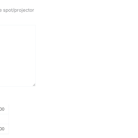
e spot/projector
00
00