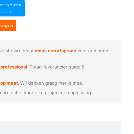
ting te zien.
rte aan.
vragen
ze showroom of
maak een afspraak
voor een demo
e
professional
. Totaal leverancier stage &
 op maat
. Wij denken graag met je mee.
n projectie. Voor elke project een oplossing.