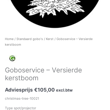
Home
/
Standaard gobo's
/
Kerst
/ Goboservice – Versierde
kerstboom
Goboservice – Versierde
kerstboom
Adviesprijs
€
105,00
excl.btw
christmas-tree-10021
Type spot/projector