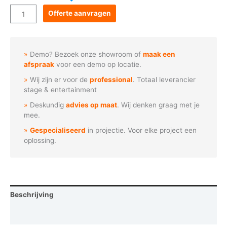
Goboservice
Offerte aanvragen
-
Versierde
kerstboom
Demo? Bezoek onze showroom of
maak een
aantal
afspraak
voor een demo op locatie.
Wij zijn er voor de
professional
. Totaal leverancier
stage & entertainment
Deskundig
advies op maat
. Wij denken graag met je
mee.
Gespecialiseerd
in projectie. Voor elke project een
oplossing.
Beschrijving
Vraag een demo aan