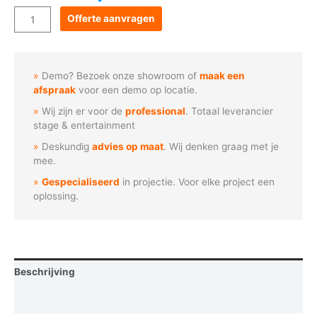
Goboservice
Offerte aanvragen
-
Kerstboom
met
Demo? Bezoek onze showroom of
maak een
ster
afspraak
voor een demo op locatie.
(N1074)
Wij zijn er voor de
professional
. Totaal leverancier
aantal
stage & entertainment
Deskundig
advies op maat
. Wij denken graag met je
mee.
Gespecialiseerd
in projectie. Voor elke project een
oplossing.
Beschrijving
Vraag een demo aan