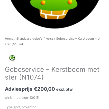
Home
/
Standaard gobo's
/
Kerst
/ Goboservice – Kerstboom met
ster (N1074)
Goboservice – Kerstboom met
ster (N1074)
Adviesprijs
€
200,00
excl.btw
christmas-tree-10015
Type spot/projector