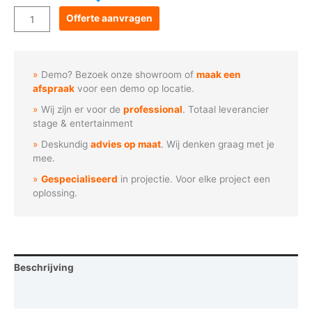
Goboservice
Offerte aanvragen
-
Verlichte
kerstboom
Demo? Bezoek onze showroom of
maak een
(N1041)
afspraak
voor een demo op locatie.
aantal
Wij zijn er voor de
professional
. Totaal leverancier
stage & entertainment
Deskundig
advies op maat
. Wij denken graag met je
mee.
Gespecialiseerd
in projectie. Voor elke project een
oplossing.
Beschrijving
Vraag een demo aan