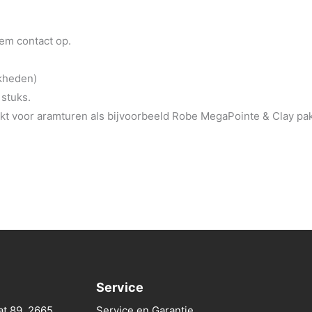
eem contact op.
jkheden)
 stuks.
t voor aramturen als bijvoorbeeld Robe MegaPointe & Clay pa
Service
at 89, 2665
Service en Garantie