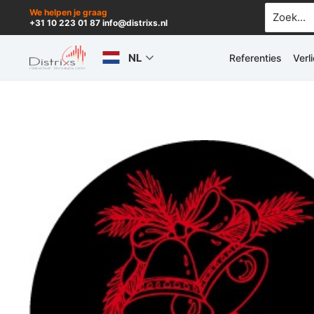
Ga
Zoek
We helpen je graag
+31 10 223 01 87 info@distrixs.nl
naar:
naar
de
NL
Referenties
Verl
inhoud