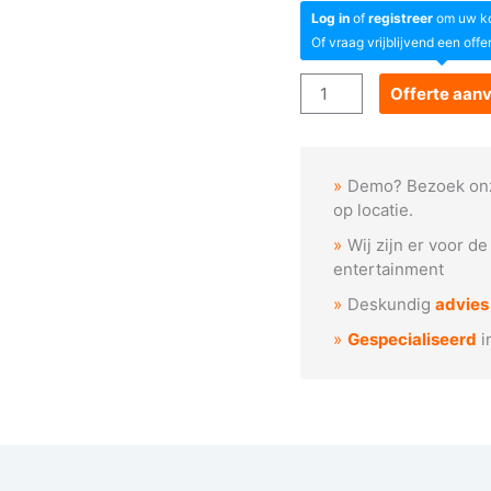
Log in
of
registreer
om uw kor
Of vraag vrijblijvend een offe
Goboservice
Offerte aan
-
Kerstbellen
met
Demo? Bezoek on
linten
op locatie.
aantal
Wij zijn er voor d
entertainment
Deskundig
advies
Gespecialiseerd
i