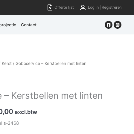
Offerte lijst
Log in | Registreren
rojectie
Contact
/
Kerst
/ Goboservice – Kerstbellen met linten
– Kerstbellen met linten
0,00
excl.btw
ells-2468