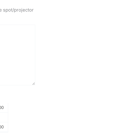
e spot/projector
00
00