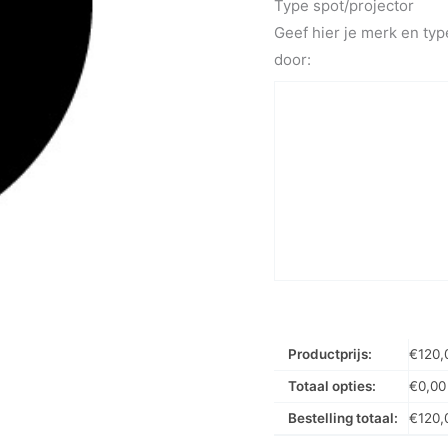
Type spot/projector
Geef hier je merk en typ
door:
Productprijs:
€
120,
Totaal opties:
€
0,00
Bestelling totaal:
€
120,