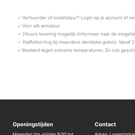
✓ Verhuurder of installateur? Login op je account of n
✓ Voor elk armatuur
✓ 24uurs levering mogelijk (informeer naar de mogeli
✓ Staffelkorting bij meerdere identieke gobo’s. Vanaf 2
✓ Bestand tegen extreme temperaturen. Zo ook geschik
Openingstijden
Contact
Maandag t/m vrijdag 9:00 tot
Adres: Lorentzstra