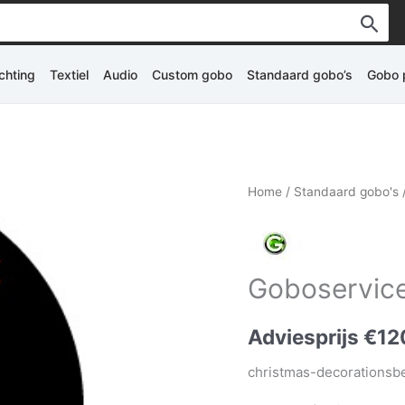
ichting
Textiel
Audio
Custom gobo
Standaard gobo’s
Gobo p
Home
/
Standaard gobo's
Goboservice 
Adviesprijs
€
12
christmas-decorationsb