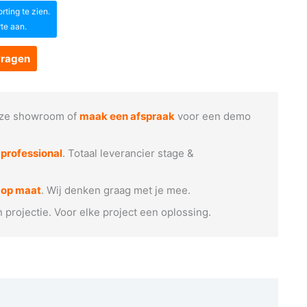
ting te zien.
rte aan.
vragen
ze showroom of
maak een afspraak
voor een demo
e
professional
. Totaal leverancier stage &
 op maat
. Wij denken graag met je mee.
n projectie. Voor elke project een oplossing.