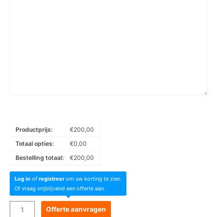
Productprijs:
€
200,00
Totaal opties:
€
0,00
Bestelling totaal:
€
200,00
Log in
of
registreer
om uw korting te zien.
Of vraag vrijblijvend een offerte aan.
Goboservice
Offerte aanvragen