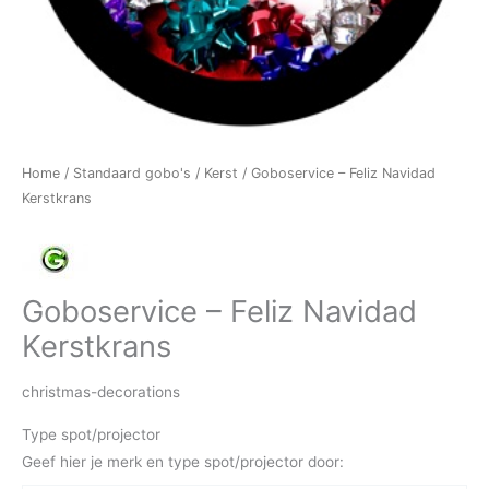
Home
/
Standaard gobo's
/
Kerst
/ Goboservice – Feliz Navidad
Kerstkrans
Goboservice – Feliz Navidad
Kerstkrans
christmas-decorations
Type spot/projector
Geef hier je merk en type spot/projector door: