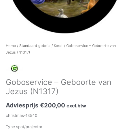
Home
/
Standaard gobo's
/
Kerst
/ Goboservice – Geboorte van
Jezus (N1317)
Goboservice – Geboorte van
Jezus (N1317)
Adviesprijs
€
200,00
excl.btw
christmas-13540
Type spot/projector