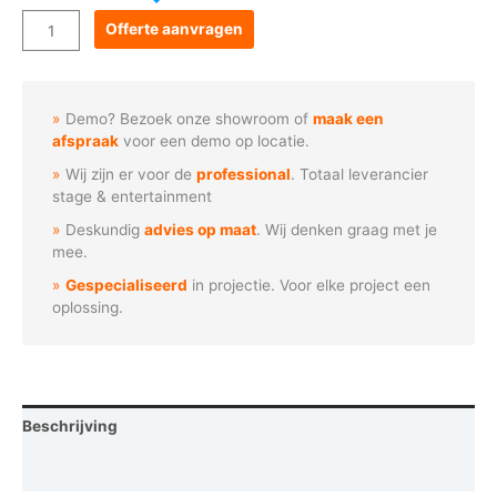
Goboservice
Offerte aanvragen
-
Geboorte
van
Demo? Bezoek onze showroom of
maak een
Jezus
afspraak
voor een demo op locatie.
(N1317)
Wij zijn er voor de
professional
. Totaal leverancier
aantal
stage & entertainment
Deskundig
advies op maat
. Wij denken graag met je
mee.
Gespecialiseerd
in projectie. Voor elke project een
oplossing.
Beschrijving
Vraag een demo aan