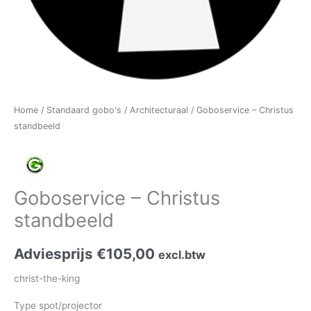
Home
/
Standaard gobo's
/
Architecturaal
/ Goboservice – Christus
standbeeld
Goboservice – Christus
standbeeld
Adviesprijs
€
105,00
excl.btw
christ-the-king
Type spot/projector