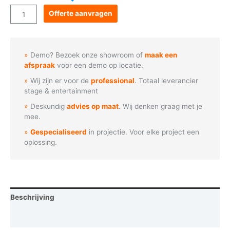
Goboservice
Offerte aanvragen
-
Christus
standbeeld
Demo? Bezoek onze showroom of
maak een
aantal
afspraak
voor een demo op locatie.
Wij zijn er voor de
professional
. Totaal leverancier
stage & entertainment
Deskundig
advies op maat
. Wij denken graag met je
mee.
Gespecialiseerd
in projectie. Voor elke project een
oplossing.
Beschrijving
Vraag een demo aan