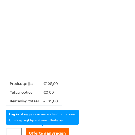
Productprijs:
€
105,00
Totaal opties:
€
0,00
Bestelling totaal:
€
105,00
Log in
of
registreer
om uw korting te zien.
Of vraag vrijblijvend een offerte aan.
Goboservice
Offerte aanvragen