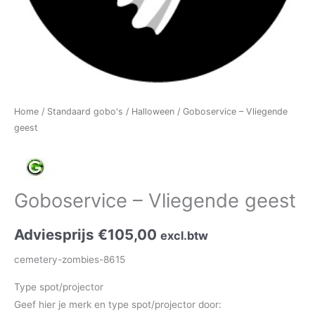
Home
/
Standaard gobo's
/
Halloween
/ Goboservice – Vliegende
geest
Goboservice – Vliegende geest
Adviesprijs
€
105,00
excl.btw
cemetery-zombies-8615
Type spot/projector
Geef hier je merk en type spot/projector door: