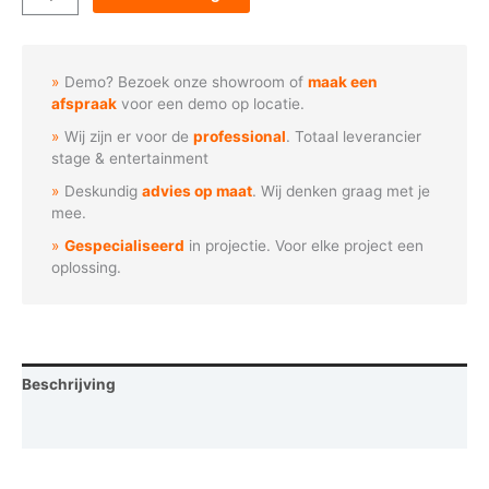
-
Vliegende
geest
Demo? Bezoek onze showroom of
maak een
aantal
afspraak
voor een demo op locatie.
Wij zijn er voor de
professional
. Totaal leverancier
stage & entertainment
Deskundig
advies op maat
. Wij denken graag met je
mee.
Gespecialiseerd
in projectie. Voor elke project een
oplossing.
Beschrijving
Vraag een demo aan