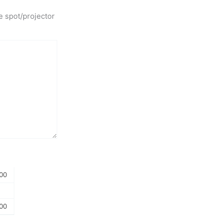
e spot/projector
00
00