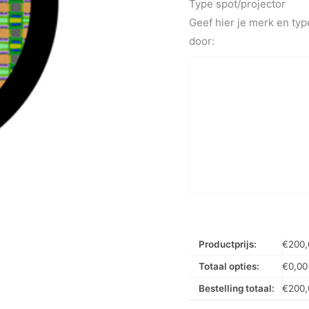
Type spot/projector
Geef hier je merk en typ
door:
Productprijs:
€
200,
Totaal opties:
€
0,00
Bestelling totaal:
€
200,