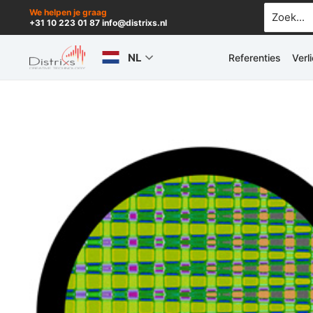
Ga
Zoek
We helpen je graag
+31 10 223 01 87 info@distrixs.nl
naar:
naar
de
NL
Referenties
Verl
inhoud