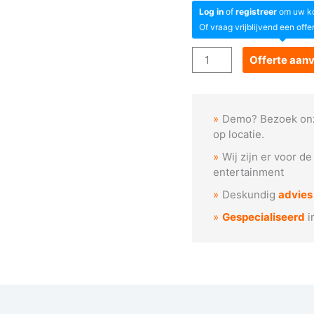
Log in
of
registreer
om uw kor
Of vraag vrijblijvend een offe
Goboservice
Offerte aan
-
Cellen
raster
Demo? Bezoek on
patroon
op locatie.
aantal
Wij zijn er voor d
entertainment
Deskundig
advies
Gespecialiseerd
i