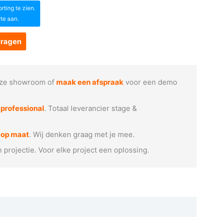
ting te zien.
rte aan.
vragen
ze showroom of
maak een afspraak
voor een demo
e
professional
. Totaal leverancier stage &
 op maat
. Wij denken graag met je mee.
n projectie. Voor elke project een oplossing.