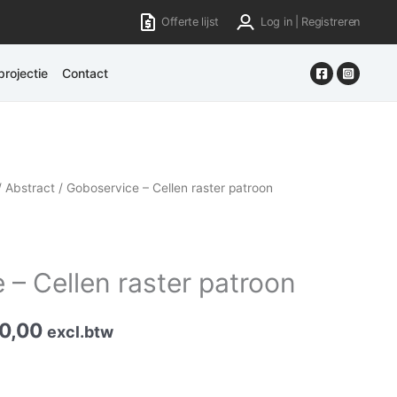
Offerte lijst
Log in | Registreren
rojectie
Contact
/
Abstract
/ Goboservice – Cellen raster patroon
 – Cellen raster patroon
0,00
excl.btw