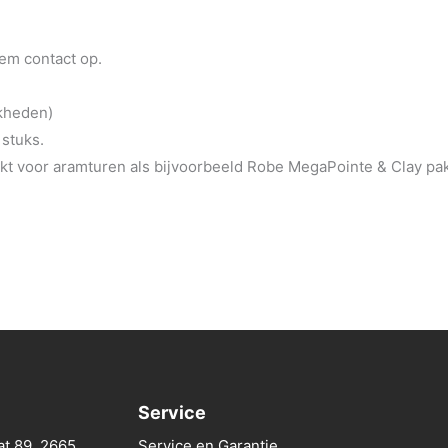
eem contact op.
jkheden)
 stuks.
t voor aramturen als bijvoorbeeld Robe MegaPointe & Clay pa
Service
at 89, 2665
Service en Garantie