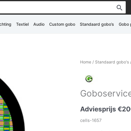
ichting
Textiel
Audio
Custom gobo
Standaard gobo’s
Gobo p
Home
/
Standaard gobo's
Goboservice
Adviesprijs
€
20
cells-1657