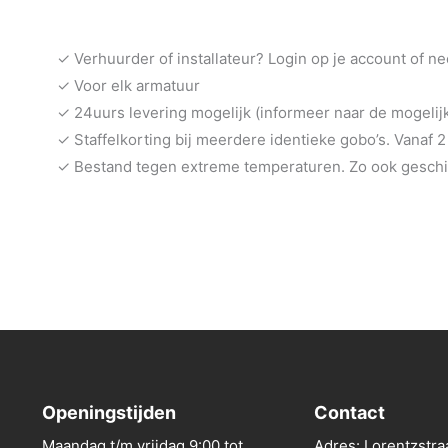
✓ Verhuurder of installateur? Login op je account of n
✓ Voor elk armatuur
✓ 24uurs levering mogelijk (informeer naar de mogeli
✓ Staffelkorting bij meerdere identieke gobo’s. Vanaf 2
✓ Bestand tegen extreme temperaturen. Zo ook geschik
Openingstijden
Contact
Maandag t/m vrijdag 9:00 tot
Adres: Lorentzstra