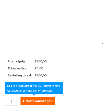
Productprijs:
€
200,00
Totaal opties:
€
0,00
Bestelling totaal:
€
200,00
Log in
of
registreer
om uw korting te zien.
Of vraag vrijblijvend een offerte aan.
Goboservice
Offerte aanvragen
-