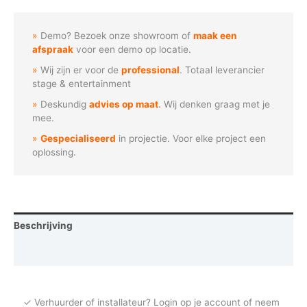
Monarch
vlinder
Demo? Bezoek onze showroom of
maak een
aantal
afspraak
voor een demo op locatie.
Wij zijn er voor de
professional
. Totaal leverancier
stage & entertainment
Deskundig
advies op maat
. Wij denken graag met je
mee.
Gespecialiseerd
in projectie. Voor elke project een
oplossing.
Beschrijving
Vraag een demo aan
✓ Verhuurder of installateur? Login op je account of neem