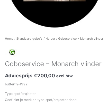
Home
/
Standaard gobo's
/
Natuur
/ Goboservice – Monarch vlinder
Goboservice – Monarch vlinder
Adviesprijs
€
200,00
excl.btw
butterfly-1992
Type spot/projector
Geef hier je merk en type spot/projector door: