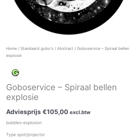
Home
/
Standaard gobo's
/
Abstract
/ Goboservice – Spiraal bellen
explosie
Goboservice – Spiraal bellen
explosie
Adviesprijs
€
105,00
excl.btw
bubbles-explosion
Type spot/projector