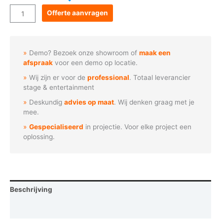
Goboservice
Offerte aanvragen
-
Spiraal
bellen
Demo? Bezoek onze showroom of
maak een
explosie
afspraak
voor een demo op locatie.
aantal
Wij zijn er voor de
professional
. Totaal leverancier
stage & entertainment
Deskundig
advies op maat
. Wij denken graag met je
mee.
Gespecialiseerd
in projectie. Voor elke project een
oplossing.
Beschrijving
Vraag een demo aan