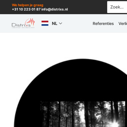
Ga
Zoek
We helpen je graag
+31 10 223 01 87 info@distrixs.nl
naar:
naar
de
NL
Referenties
Verl
inhoud