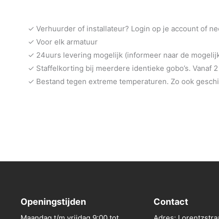
✓ Verhuurder of installateur? Login op je account of n
✓ Voor elk armatuur
✓ 24uurs levering mogelijk (informeer naar de mogeli
✓ Staffelkorting bij meerdere identieke gobo’s. Vanaf 2
✓ Bestand tegen extreme temperaturen. Zo ook geschik
Openingstijden
Contact
Maandag t/m vrijdag 9:00 tot
Adres: Lorentzstra