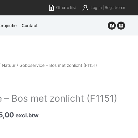
Offerte lijst
Log in | Registreren
rojectie
Contact
/
Natuur
/ Goboservice – Bos met zonlicht (F1151)
 – Bos met zonlicht (F1151)
5,00
excl.btw