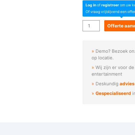
Log in
of
registreer
om uw kor
Of vraag vrijblijvend een offe
Goboservice
Offerte aan
-
Bos
met
Demo? Bezoek on
zonlicht
op locatie.
(F1151)
Wij zijn er voor d
aantal
entertainment
Deskundig
advies
Gespecialiseerd
i