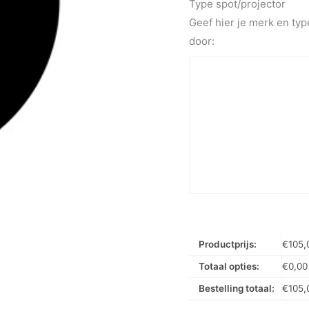
Type spot/projector
Geef hier je merk en typ
door:
Productprijs:
€
105,
Totaal opties:
€
0,00
Bestelling totaal:
€
105,