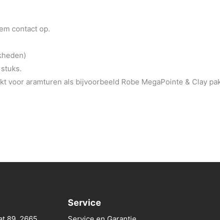
eem contact op.
jkheden)
 stuks.
t voor aramturen als bijvoorbeeld Robe MegaPointe & Clay pa
Service
at 89, 2665
Service en Garantie