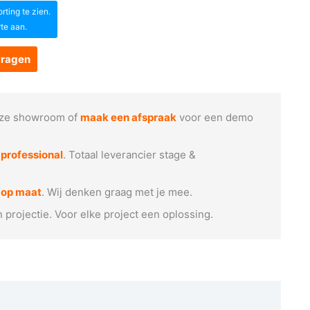
ting te zien.
rte aan.
vragen
ze showroom of
maak een afspraak
voor een demo
e
professional
. Totaal leverancier stage &
 op maat
. Wij denken graag met je mee.
n projectie. Voor elke project een oplossing.