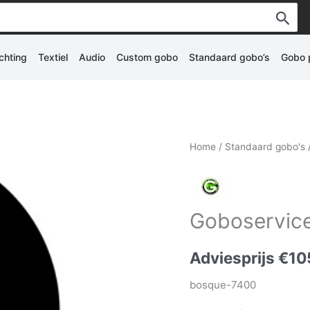
ichting
Textiel
Audio
Custom gobo
Standaard gobo’s
Gobo p
Home
/
Standaard gobo's
Goboservice
Adviesprijs
€
10
bosque-7400