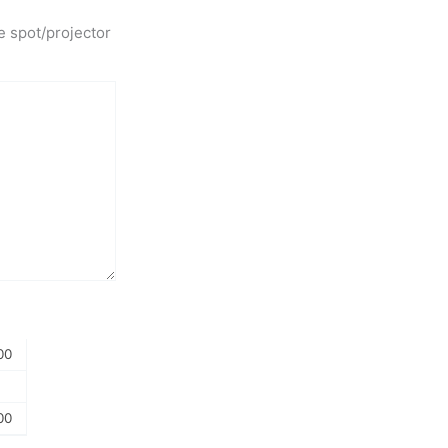
e spot/projector
00
00