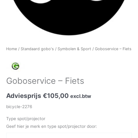
Home
/
Standaard gobo's
/
Symbolen & Sport
/ Goboservice – Fiets
Goboservice – Fiets
Adviesprijs
€
105,00
excl.btw
bicycle-2276
Type spot/projector
Geef hier je merk en type spot/projector door: