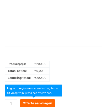
Productprijs:
€
200,00
Totaal opties:
€
0,00
Bestelling totaal:
€
200,00
Log in
of
registreer
om uw korting te zien.
Of vraag vrijblijvend een offerte aan.
Goboservice
Offerte aanvragen