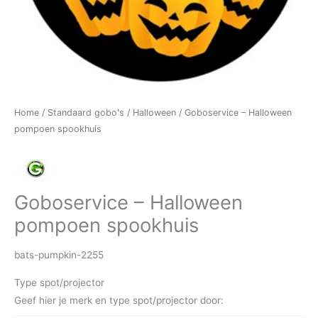
Home
/
Standaard gobo's
/
Halloween
/ Goboservice – Halloween
pompoen spookhuis
Goboservice – Halloween
pompoen spookhuis
bats-pumpkin-2255
Type spot/projector
Geef hier je merk en type spot/projector door: