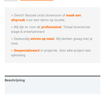
-
Halloween
pompoen
Demo? Bezoek onze showroom of
maak een
spookhuis
afspraak
voor een demo op locatie.
aantal
Wij zijn er voor de
professional
. Totaal leverancier
stage & entertainment
Deskundig
advies op maat
. Wij denken graag met je
mee.
Gespecialiseerd
in projectie. Voor elke project een
oplossing.
Beschrijving
Vraag een demo aan