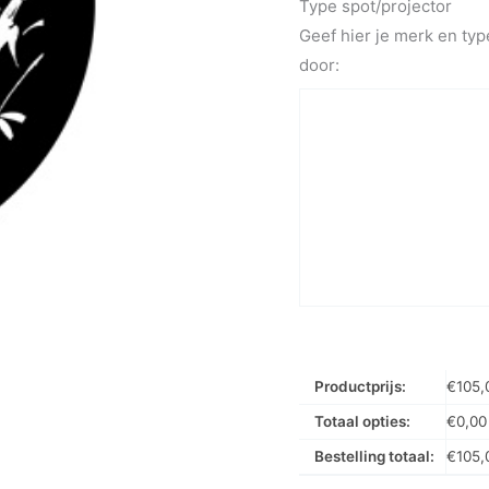
Type spot/projector
Geef hier je merk en typ
door:
Productprijs:
€
105,
Totaal opties:
€
0,00
Bestelling totaal:
€
105,