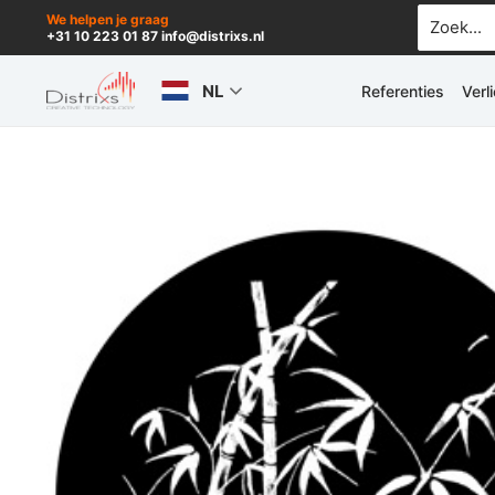
Ga
Zoek
We helpen je graag
+31 10 223 01 87 info@distrixs.nl
naar:
naar
de
NL
Referenties
Verl
inhoud