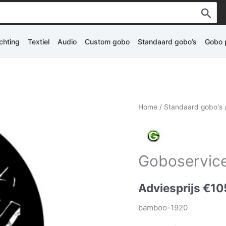
ichting
Textiel
Audio
Custom gobo
Standaard gobo’s
Gobo p
Home
/
Standaard gobo's
Goboservice
Adviesprijs
€
10
bamboo-1920