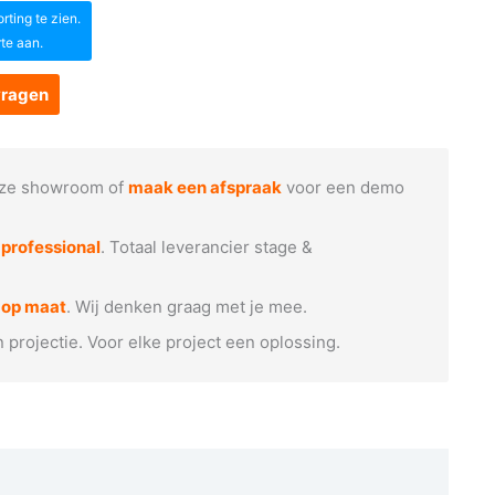
ting te zien.
rte aan.
vragen
ze showroom of
maak een afspraak
voor een demo
e
professional
. Totaal leverancier stage &
 op maat
. Wij denken graag met je mee.
n projectie. Voor elke project een oplossing.