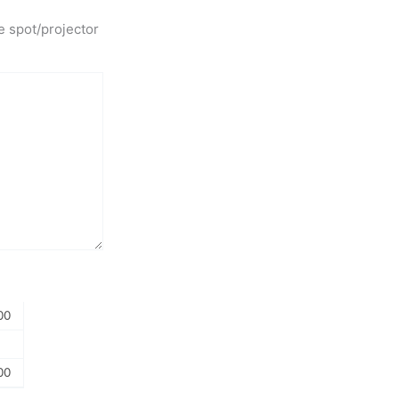
e spot/projector
00
00