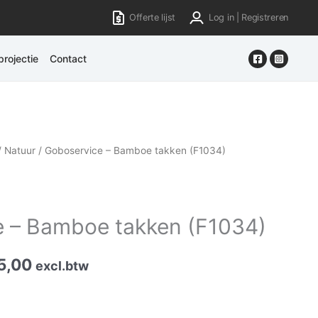
Offerte lijst
Log in | Registreren
rojectie
Contact
/
Natuur
/ Goboservice – Bamboe takken (F1034)
 – Bamboe takken (F1034)
5,00
excl.btw