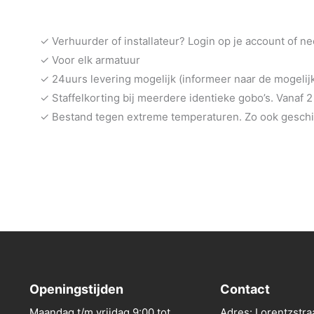
✓ Verhuurder of installateur? Login op je account of n
✓ Voor elk armatuur
✓ 24uurs levering mogelijk (informeer naar de mogeli
✓ Staffelkorting bij meerdere identieke gobo’s. Vanaf 2
✓ Bestand tegen extreme temperaturen. Zo ook geschik
Openingstijden
Contact
Maandag t/m vrijdag 9:00 tot
Adres: Lorentzstra