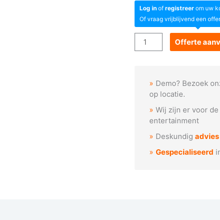
Log in
of
registreer
om uw kor
Of vraag vrijblijvend een offe
Goboservice
Offerte aan
-
Bamboe
takken
Demo? Bezoek on
(F1034)
op locatie.
aantal
Wij zijn er voor d
entertainment
Deskundig
advies
Gespecialiseerd
i