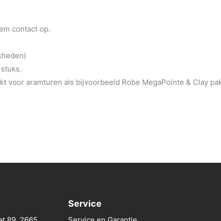
eem contact op.
jkheden)
 stuks.
t voor aramturen als bijvoorbeeld Robe MegaPointe & Clay pa
Service
at 89, 2665
Service en Garantie