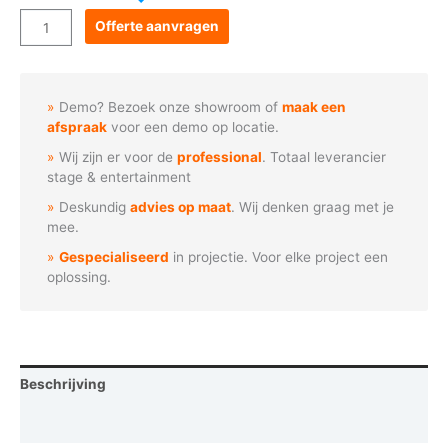
Goboservice
Offerte aanvragen
-
Engel
met
Demo? Bezoek onze showroom of
maak een
trompet
afspraak
voor een demo op locatie.
aantal
Wij zijn er voor de
professional
. Totaal leverancier
stage & entertainment
Deskundig
advies op maat
. Wij denken graag met je
mee.
Gespecialiseerd
in projectie. Voor elke project een
oplossing.
Beschrijving
Vraag een demo aan