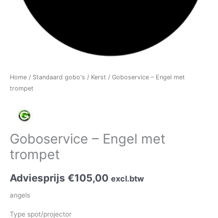
Home
/
Standaard gobo's
/
Kerst
/ Goboservice – Engel met
trompet
Goboservice – Engel met
trompet
Adviesprijs
€
105,00
excl.btw
angels
Type spot/projector