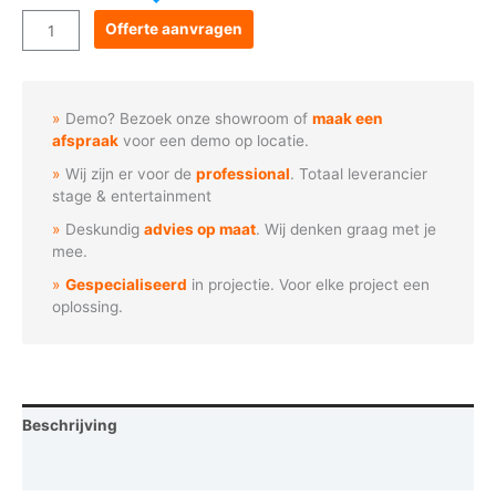
Goboservice
Offerte aanvragen
-
Chemische
stof
Demo? Bezoek onze showroom of
maak een
waarschuwing
afspraak
voor een demo op locatie.
aantal
Wij zijn er voor de
professional
. Totaal leverancier
stage & entertainment
Deskundig
advies op maat
. Wij denken graag met je
mee.
Gespecialiseerd
in projectie. Voor elke project een
oplossing.
Beschrijving
Vraag een demo aan