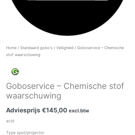
Home
/
Standaard gobo's
/
Veiligheid
/ Goboservice – Chemische
stof waarschuwing
Goboservice – Chemische stof
waarschuwing
Adviesprijs
€
145,00
excl.btw
acid
Type spot/projector