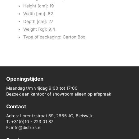
Height [cm]: 19
Width [cm]: 62
Depth [cm]: 27
Weight [kg]: 9,4
Type of packaging: Carton Box
Openingstijden
Maandag t/m vrijdag 9:00 tot 17:00
Bezoek aan kantoor of showroom alleen op afspraak
Contact
Adres: Lorentzstraat 89, 2665 JG, Bleiswijk
T: +31(0)10 - 223 01 87
E: info@distrixs.nl