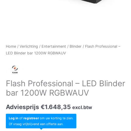
Home
/
Verlichting
/
Entertainment
/
Blinder
/ Flash Professional –
LED Blinder bar 1200W RGBWAUV
Flash Professional – LED Blinder
bar 1200W RGBWAUV
Adviesprijs
€
1.648,35
excl.btw
Log in
of
registreer
om uw korting te zien.
Of vraag vrijblijvend een offerte aan.