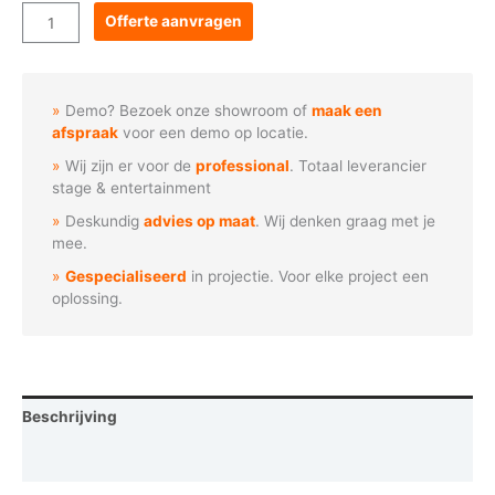
Flash
Offerte aanvragen
Professional
-
LED
Demo? Bezoek onze showroom of
maak een
Blinder
afspraak
voor een demo op locatie.
bar
Wij zijn er voor de
professional
. Totaal leverancier
1200W
stage & entertainment
RGBWAUV
Deskundig
advies op maat
. Wij denken graag met je
aantal
mee.
Gespecialiseerd
in projectie. Voor elke project een
oplossing.
Beschrijving
Vraag een demo aan