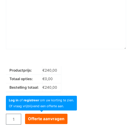
Productprijs:
€
240,00
Totaal opties:
€
0,00
Bestelling totaal:
€
240,00
Log in
of
registreer
om uw korting te zien.
Of vraag vrijblijvend een offerte aan.
Goboservice
Offerte aanvragen
-