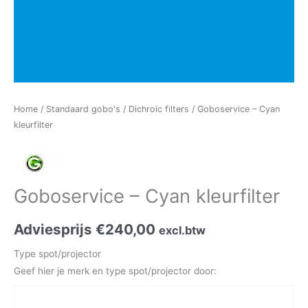
Home
/
Standaard gobo's
/
Dichroic filters
/ Goboservice – Cyan
kleurfilter
Goboservice – Cyan kleurfilter
Adviesprijs
€
240,00
excl.btw
Type spot/projector
Geef hier je merk en type spot/projector door: