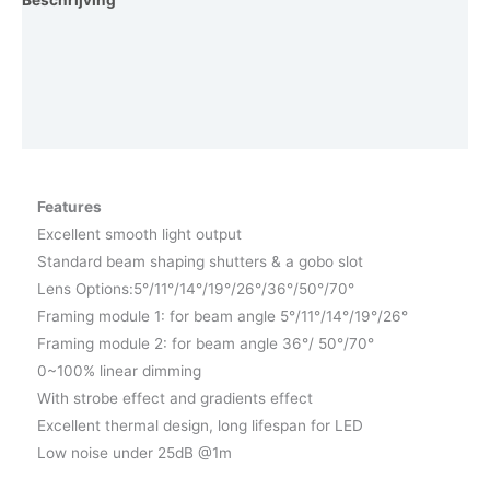
Beschrijving
Aanvullende informatie
Photometrics
Vraag een demo aan
Features
Excellent smooth light output
Standard beam shaping shutters & a gobo slot
Lens Options:5°/11°/14°/19°/26°/36°/50°/70°
Framing module 1: for beam angle 5°/11°/14°/19°/26°
Framing module 2: for beam angle 36°/ 50°/70°
0~100% linear dimming
With strobe effect and gradients effect
Excellent thermal design, long lifespan for LED
Low noise under 25dB @1m