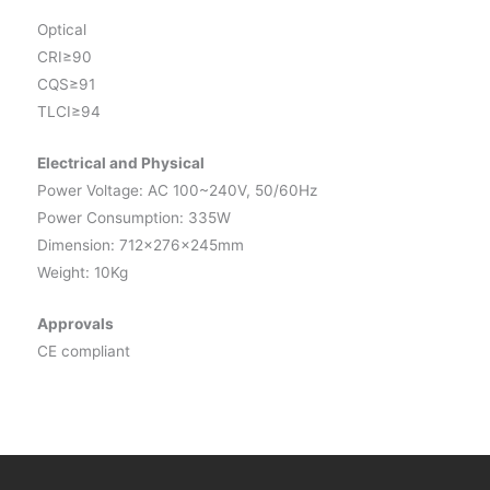
Optical
CRI≥90
CQS≥91
TLCI≥94
Electrical and Physical
Power Voltage: AC 100~240V, 50/60Hz
Power Consumption: 335W
Dimension: 712x276x245mm
Weight: 10Kg
Approvals
CE compliant