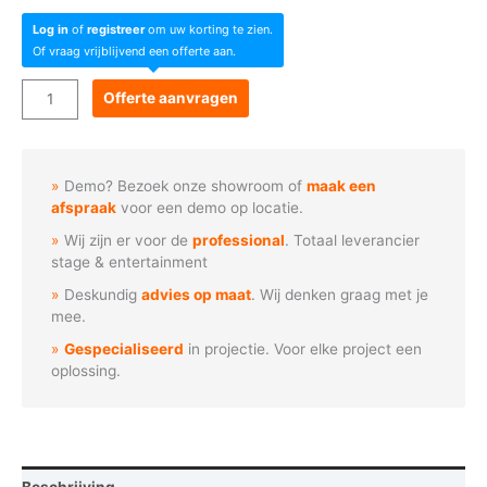
Log in
of
registreer
om uw korting te zien.
Of vraag vrijblijvend een offerte aan.
Acme
Offerte aanvragen
ELLIPSOIDAL
300
WW
Demo? Bezoek onze showroom of
maak een
aantal
afspraak
voor een demo op locatie.
Wij zijn er voor de
professional
. Totaal leverancier
stage & entertainment
Deskundig
advies op maat
. Wij denken graag met je
mee.
Gespecialiseerd
in projectie. Voor elke project een
oplossing.