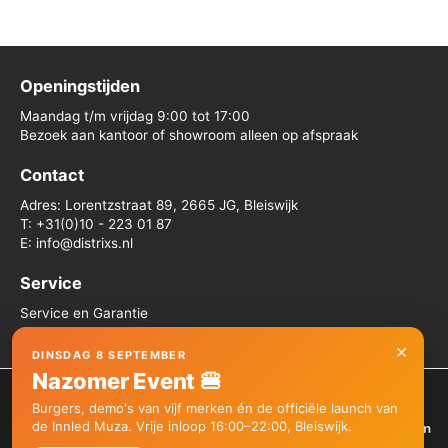
Openingstijden
Maandag t/m vrijdag 9:00 tot 17:00
Bezoek aan kantoor of showroom alleen op afspraak
Contact
Adres: Lorentzstraat 89, 2665 JG, Bleiswijk
T: +31(0)10 - 223 01 87
E: info@distrixs.nl
Service
Service en Garantie
Algemene voorwaarden
×
DINSDAG 8 SEPTEMBER
Nazomer Event 🍔
We gebruiken cookies om je de beste ervaring op onze site te
Burgers, demo's van vijf merken én de officiële launch van
bieden.
de Innled Muza. Vrije inloop 16:00–22:00, Bleiswijk.
Je kunt meer informatie vinden over welke cookies we gebruiken
Copyright © 2026 Distrixs
of deze uitschakelen in de
instellingen
.