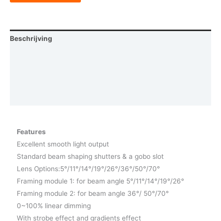
Beschrijving
Aanvullende informatie
Photometrics
Vraag een demo aan
Features
Excellent smooth light output
Standard beam shaping shutters & a gobo slot
Lens Options:5°/11°/14°/19°/26°/36°/50°/70°
Framing module 1: for beam angle 5°/11°/14°/19°/26°
Framing module 2: for beam angle 36°/ 50°/70°
0~100% linear dimming
With strobe effect and gradients effect