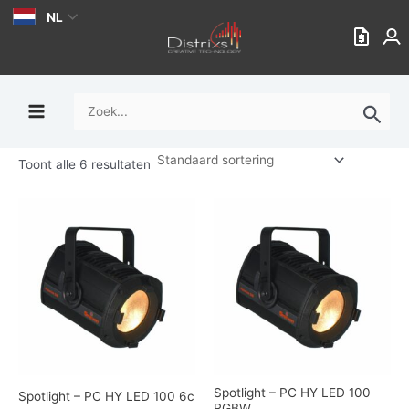
Ga
NL
naar
de
inhoud
Zoek
naar:
Toont alle 6 resultaten
Spotlight – PC HY LED 100
Spotlight – PC HY LED 100 6c
RGBW