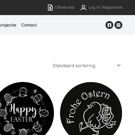
Offerte lijst
Log in | Registreren
rojectie
Contact