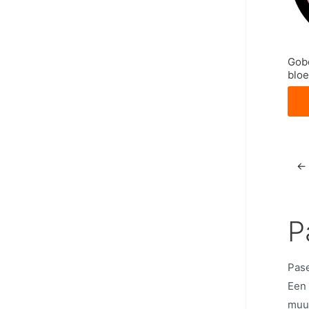
Gobo
blo
←
P
Pase
Een
muur