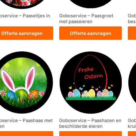
service – Paaseitjes in
Goboservice – Paasgroet
Gob
met paaseieren
bes
Offerte aanvragen
Offerte aanvragen
oservice – Paashaas met
Goboservice – Paashazen en
Gob
en
beschilderde eieren
kru