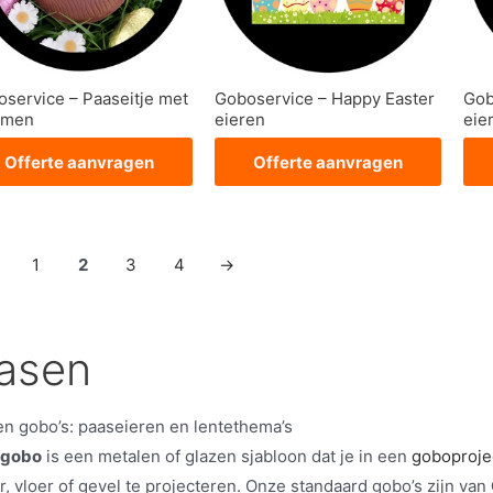
service – Paaseitje met
Goboservice – Happy Easter
Gob
emen
eieren
eie
Offerte aanvragen
Offerte aanvragen
1
2
3
4
→
asen
n gobo’s: paaseieren en lentethema’s
gobo
is een metalen of glazen sjabloon dat je in een
goboproje
, vloer of gevel te projecteren. Onze standaard gobo’s zijn van