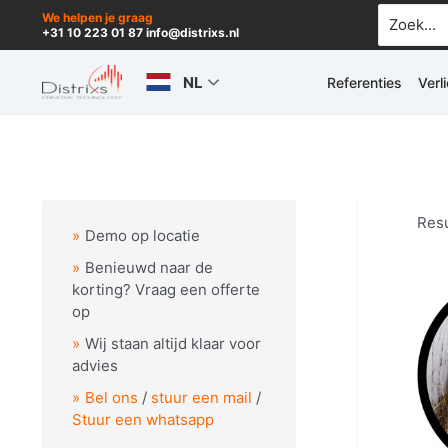
Ga
Zoek
We helpen je graag
+31 10 223 01 87 info@distrixs.nl
naar:
naar
de
NL
Referenties
Verl
inhoud
Resu
Demo op locatie
Benieuwd naar de
korting? Vraag een offerte
op
Wij staan altijd klaar voor
advies
Bel ons
/
stuur een mail
/
Stuur een whatsapp