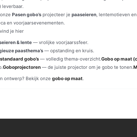
) leverbaar.
 onze
Pasen gobo’s
projecteer je
paaseieren
, lentemotieven en
eca en voorjaarsevenementen.
vind je hier
eieren & lente
— vrolijke voorjaarssfeer.
igieuze paasthema’s
— opstanding en kruis.
 standaard gobo’s
— volledig thema-overzicht.
Gobo op maat (
o.
Goboprojectoren
— de juiste projector om je gobo te tonen.
M
n ontwerp? Bekijk onze
gobo op maat
.