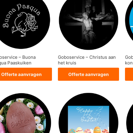
oservice – Buona
Goboservice – Christus aan
Gob
qua Paaskuiken
het kruis
kon
Offerte aanvragen
Offerte aanvragen