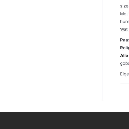
size
Met
hor
Wat 
Paas
Rel
Alle
gob
Eige