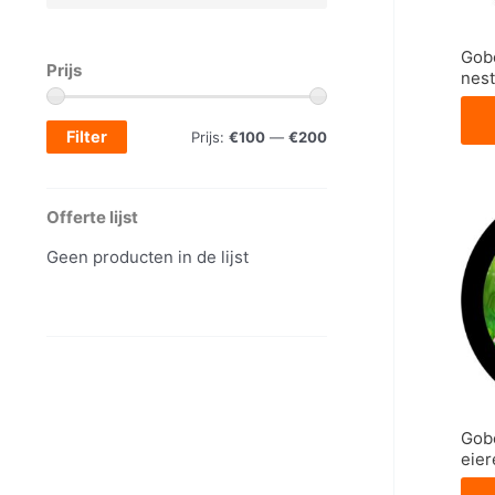
Gobo
Prijs
nest
Filter
M
M
Prijs:
€100
—
€200
i
a
n
x
Offerte lijst
.
.
Geen producten in de lijst
p
p
r
r
i
i
j
j
s
s
Gob
eier