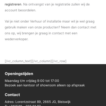
registreren
. Na ontvangst van je registratie zullen wij de
account beoordelen.
Val je niet onder Verhuur of installatie maar wil je wel graag
gebruik maken van onze producten? Neem dan contact met
ons op, wij brengen je graag in contact met een
wederverkoper.
[/vc_column_text][/vc_column][/vc_row]
Openingstijden
Maandag t/m vrijdag 9:00 tot 17:00
Bezoek aan kantoor of showroom alleen op afspraak
Contact
Adres: Lorentzstraat 89, 2665 JG, Bleiswijk