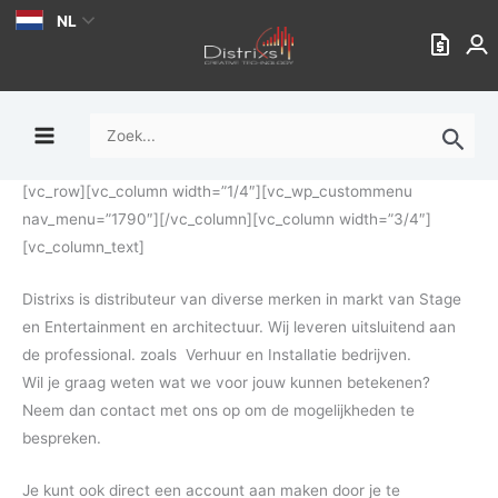
Ga
NL
naar
de
inhoud
Zoek
naar:
[vc_row][vc_column width=”1/4″][vc_wp_custommenu
nav_menu=”1790″][/vc_column][vc_column width=”3/4″]
[vc_column_text]
Distrixs is distributeur van diverse merken in markt van Stage
en Entertainment en architectuur. Wij leveren uitsluitend aan
de professional. zoals Verhuur en Installatie bedrijven.
Wil je graag weten wat we voor jouw kunnen betekenen?
Neem dan contact met ons op om de mogelijkheden te
bespreken.
Je kunt ook direct een account aan maken door je te