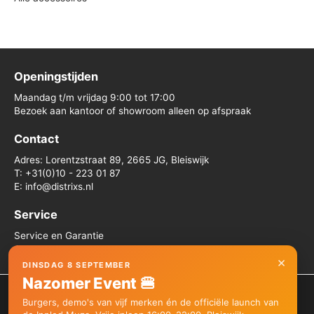
Openingstijden
Maandag t/m vrijdag 9:00 tot 17:00
Bezoek aan kantoor of showroom alleen op afspraak
Contact
Adres: Lorentzstraat 89, 2665 JG, Bleiswijk
T: +31(0)10 - 223 01 87
E: info@distrixs.nl
Service
Service en Garantie
Algemene voorwaarden
×
DINSDAG 8 SEPTEMBER
Nazomer Event 🍔
We gebruiken cookies om je de beste ervaring op onze site te
Burgers, demo's van vijf merken én de officiële launch van
bieden.