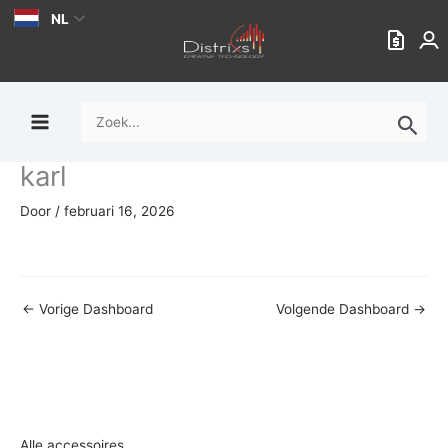
Ga
NL
naar
de
inhoud
Zoek
naar:
karl
Door
/
februari 16, 2026
←
Vorige Dashboard
Volgende Dashboard
→
Alle accessoires