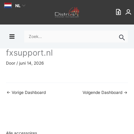
Ga
NL
naar
de
inhoud
Zoek
naar:
fxsupport.nl
Door
/
juni 14, 2026
←
Vorige Dashboard
Volgende Dashboard
→
Alle accessoires