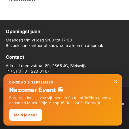
Openingstijden
Maandag t/m vrijdag 9:00 tot 17:00
Bezoek aan kantoor of showroom alleen op afspraak
Contact
Adres: Lorentzstraat 89, 2665 JG, Bleiswijk
T: +31(0)10 - 223 01 87
E: info@distrixs.nl
×
DINSDAG 8 SEPTEMBER
Service
Nazomer Event 🍔
We gebruiken cookies om je de beste ervaring op onze site te
Service en Garantie
Burgers, demo's van vijf merken én de officiële launch van
bieden.
Algemene voorwaarden
de Innled Muza. Vrije inloop 16:00–22:00, Bleiswijk.
Je kunt meer informatie vinden over welke cookies we gebruiken
of deze uitschakelen in de
instellingen
.
Meld je aan ›
Accepteer
Afwijzen
Instellingen