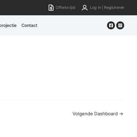
Offerte lijst
Log in | Registreren
rojectie
Contact
Volgende Dashboard
→