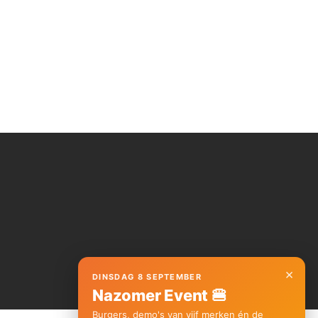
×
DINSDAG 8 SEPTEMBER
Nazomer Event 🍔
Burgers, demo's van vijf merken én de