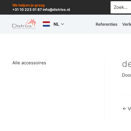
Ga
Zoek
We helpen je graag
+31 10 223 01 87 info@distrixs.nl
naar:
naar
de
NL
Referenties
Verl
inhoud
de
Alle accessoires
Doo
←
V