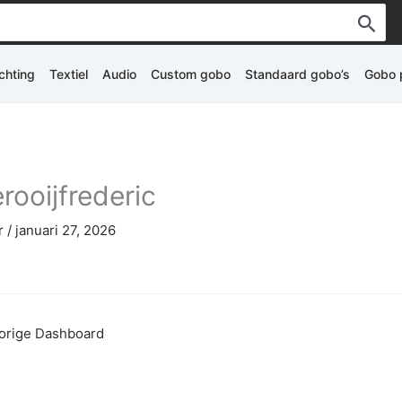
ichting
Textiel
Audio
Custom gobo
Standaard gobo’s
Gobo p
rooijfrederic
r
/
januari 27, 2026
orige Dashboard