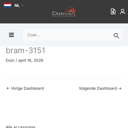
Ga
NL
naar
de
inhoud
Zoek
naar:
bram-3151
Door
/
april 16, 2026
←
Vorige Dashboard
Volgende Dashboard
→
Alle accessoires