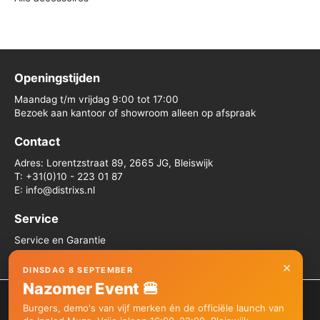
Openingstijden
Maandag t/m vrijdag 9:00 tot 17:00
Bezoek aan kantoor of showroom alleen op afspraak
Contact
Adres: Lorentzstraat 89, 2665 JG, Bleiswijk
T: +31(0)10 - 223 01 87
E: info@distrixs.nl
Service
Service en Garantie
Algemene voorwaarden
×
DINSDAG 8 SEPTEMBER
Nazomer Event 🍔
We gebruiken cookies om je de beste ervaring op onze site te
Burgers, demo's van vijf merken én de officiële launch van
bieden.