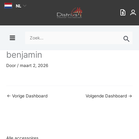
Ga
NL
naar
de
inhoud
Zoek
naar:
benjamin
Door
/
maart 2, 2026
←
Vorige Dashboard
Volgende Dashboard
→
Alle accessoires