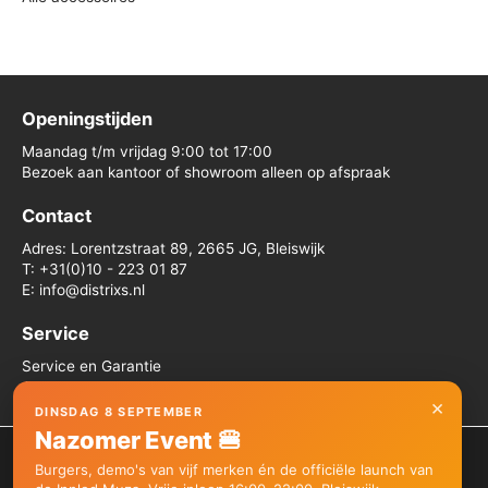
Openingstijden
Maandag t/m vrijdag 9:00 tot 17:00
Bezoek aan kantoor of showroom alleen op afspraak
Contact
Adres: Lorentzstraat 89, 2665 JG, Bleiswijk
T: +31(0)10 - 223 01 87
E: info@distrixs.nl
Service
Service en Garantie
Algemene voorwaarden
×
DINSDAG 8 SEPTEMBER
Nazomer Event 🍔
We gebruiken cookies om je de beste ervaring op onze site te
Burgers, demo's van vijf merken én de officiële launch van
bieden.