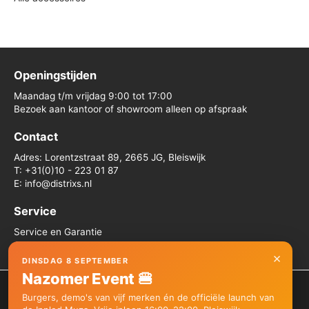
Openingstijden
Maandag t/m vrijdag 9:00 tot 17:00
Bezoek aan kantoor of showroom alleen op afspraak
Contact
Adres: Lorentzstraat 89, 2665 JG, Bleiswijk
T: +31(0)10 - 223 01 87
E: info@distrixs.nl
Service
Service en Garantie
Algemene voorwaarden
×
DINSDAG 8 SEPTEMBER
Nazomer Event 🍔
We gebruiken cookies om je de beste ervaring op onze site te
Burgers, demo's van vijf merken én de officiële launch van
bieden.