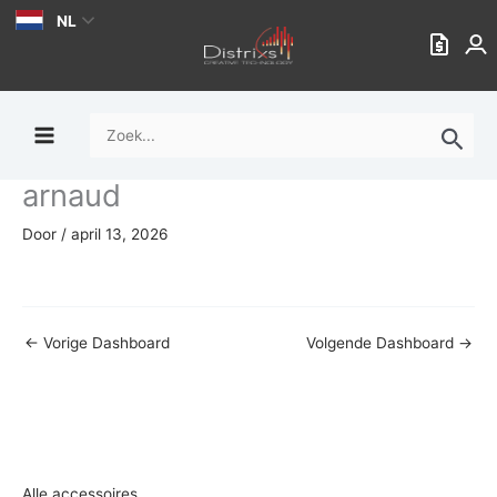
Ga
NL
naar
de
inhoud
Zoek
naar:
arnaud
Door
/
april 13, 2026
←
Vorige Dashboard
Volgende Dashboard
→
Alle accessoires