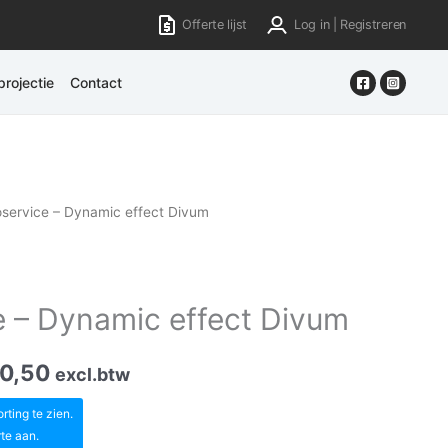
Offerte lijst
Log in | Registreren
rojectie
Contact
service – Dynamic effect Divum
 – Dynamic effect Divum
0,50
excl.btw
ting te zien.
rte aan.