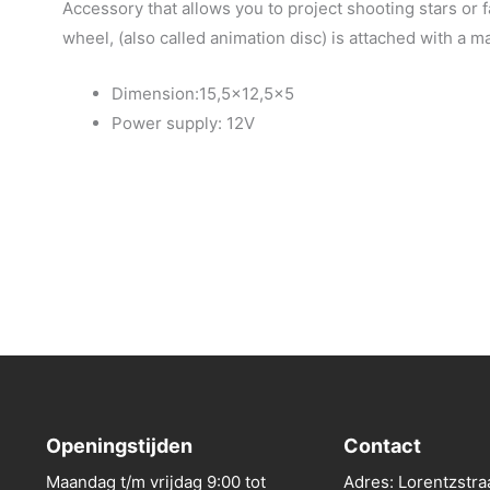
Accessory that allows you to project shooting stars or
wheel, (also called animation disc) is attached with a m
Dimension:15,5×12,5×5
Power supply: 12V
Openingstijden
Contact
Maandag t/m vrijdag 9:00 tot
Adres: Lorentzstra