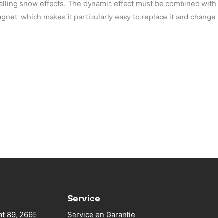
 falling snow effects. The dynamic effect must be combined with
agnet, which makes it particularly easy to replace it and change
Service
at 89, 2665
Service en Garantie