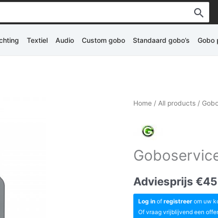
ichting
Textiel
Audio
Custom gobo
Standaard gobo’s
Gobo p
Home
/
All products
/ Gobo
Goboservice
Adviesprijs
€
45
Log in
of
registreer
om uw kor
Of vraag vrijblijvend een offe