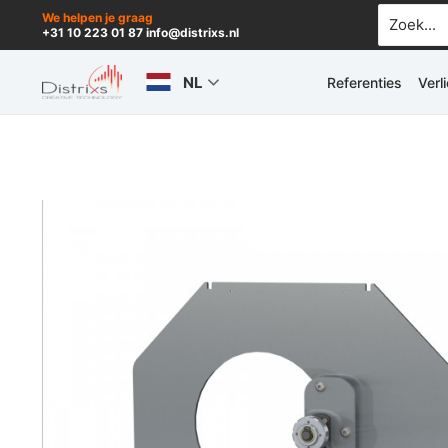
Ga
Zoek
We helpen je graag
+31 10 223 01 87 info@distrixs.nl
naar:
naar
de
NL
Referenties
Verl
inhoud