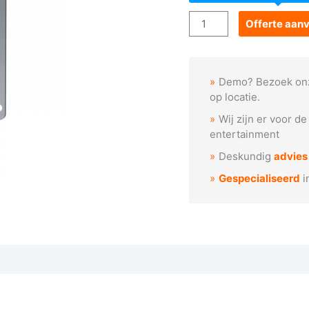
Goboservice
Offerte aan
-
Dynamic
effect
Demo? Bezoek on
Divum
op locatie.
aantal
Wij zijn er voor d
entertainment
Deskundig
advies
Gespecialiseerd
i