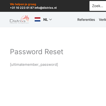
Ga
Zoek
We helpen je graag
+31 10 223 01 87 info@distrixs.nl
naar:
naar
de
NL
Referenties
Verl
inhoud
Password Reset
[ultimatemember_password]