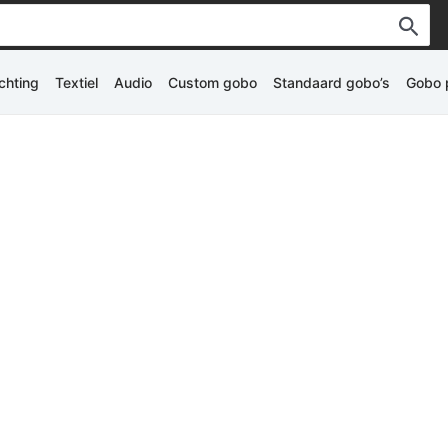
ichting
Textiel
Audio
Custom gobo
Standaard gobo’s
Gobo p