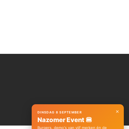
×
DINSDAG 8 SEPTEMBER
Nazomer Event 🍔
Burgers, demo's van vijf merken én de